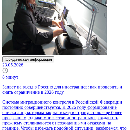
Юридическая информация
23.05.2026
8
минут
Запрет на въезд в Россию для иностранцев: как проверить и
снять ограничение в 2026 году
Система миграционного контроля в Российской Федерации
постоянно совершенствуется. К 2026 году формирование
списка лиц, которым закрыт въезд в страну, стало еще более
прозрачным, однако множество иностранных граждан по-
прежнему сталкиваются с неожиданными отказами на
границе. Чтобы избежать подобной ситуации, разберемся, что