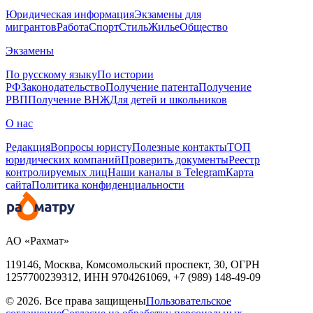
Юридическая информация
Экзамены для
мигрантов
Работа
Спорт
Стиль
Жилье
Общество
Экзамены
По русскому языку
По истории
РФ
Законодательство
Получение патента
Получение
РВП
Получение ВНЖ
Для детей и школьников
О нас
Редакция
Вопросы юристу
Полезные контакты
ТОП
юридических компаний
Проверить документы
Реестр
контролируемых лиц
Наши каналы в Telegram
Карта
сайта
Политика конфиденциальности
АО «Рахмат»
119146, Москва, Комсомольский проспект, 30,
ОГРН
1257700239312,
ИНН
9704261069, +7 (989) 148-49-09
© 2026. Все права защищены
Пользовательское