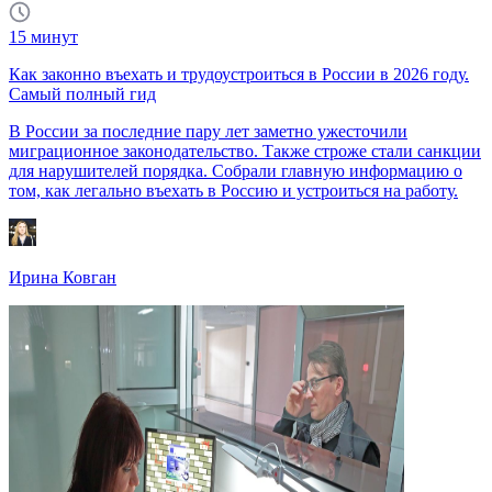
15
минут
Как законно въехать и трудоустроиться в России в 2026 году.
Самый полный гид
В России за последние пару лет заметно ужесточили
миграционное законодательство. Также строже стали санкции
для нарушителей порядка. Собрали главную информацию о
том, как легально въехать в Россию и устроиться на работу.
Ирина Ковган