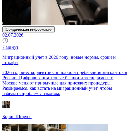
Юридическая информация
02.07.2026
7
минут
Миграционный учет в 2026 году: новые нормы, сроки и
штрафы
2026 год внес коррективы в правила пребывания мигрантов в
России. Цифровизация, новые бланки и эксперимент в
Москве меняют привычные для приезжих процедуры.
Разбираемся, как встать на миграционный учет, чтобы
избежать проблем с законом.
Борис Ширяев