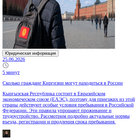
Юридическая информация
25.06.2026
5
минут
Сколько граждане Киргизии могут находиться в России
Кыргызская Республика состоит в Евразийском
экономическом союзе (ЕАЭС), поэтому для приезжих из этой
страны действуют особые условия пребывания в Российской
Федерации. Эти правила упрощают проживание и
трудоустройство. Рассмотрим подробно актуальные нормы
въезда, регистрации и продления срока пребывания.