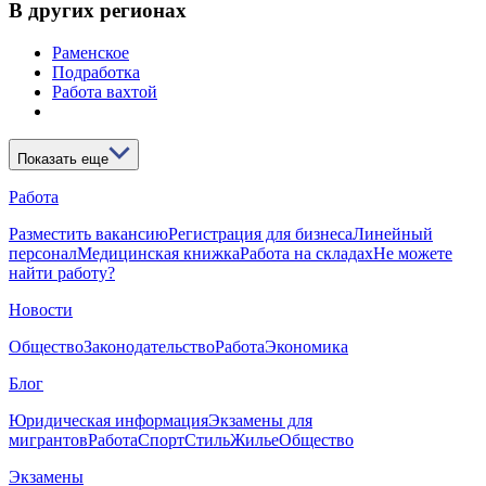
В других регионах
Раменское
Подработка
Работа вахтой
Показать еще
Работа
Разместить вакансию
Регистрация для бизнеса
Линейный
персонал
Медицинская книжка
Работа на складах
Не можете
найти работу?
Новости
Общество
Законодательство
Работа
Экономика
Блог
Юридическая информация
Экзамены для
мигрантов
Работа
Спорт
Стиль
Жилье
Общество
Экзамены