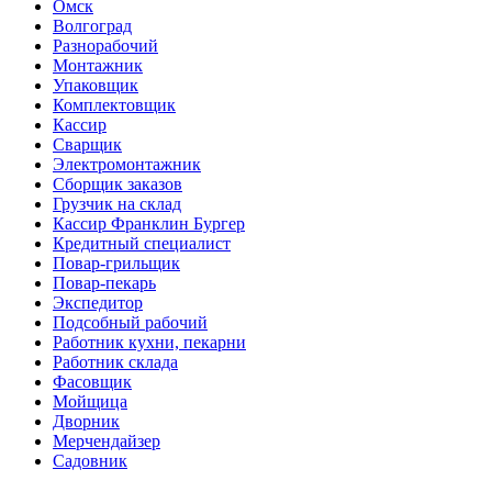
Омск
Волгоград
Разнорабочий
Монтажник
Упаковщик
Комплектовщик
Кассир
Сварщик
Электромонтажник
Сборщик заказов
Грузчик на склад
Кассир Франклин Бургер
Кредитный специалист
Повар-грильщик
Повар-пекарь
Экспедитор
Подсобный рабочий
Работник кухни, пекарни
Работник склада
Фасовщик
Мойщица
Дворник
Мерчендайзер
Садовник