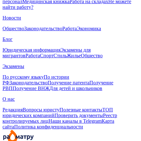
персонал
Медицинская книжка
Работа на складах
Не можете
найти работу?
Новости
Общество
Законодательство
Работа
Экономика
Блог
Юридическая информация
Экзамены для
мигрантов
Работа
Спорт
Стиль
Жилье
Общество
Экзамены
По русскому языку
По истории
РФ
Законодательство
Получение патента
Получение
РВП
Получение ВНЖ
Для детей и школьников
О нас
Редакция
Вопросы юристу
Полезные контакты
ТОП
юридических компаний
Проверить документы
Реестр
контролируемых лиц
Наши каналы в Telegram
Карта
сайта
Политика конфиденциальности