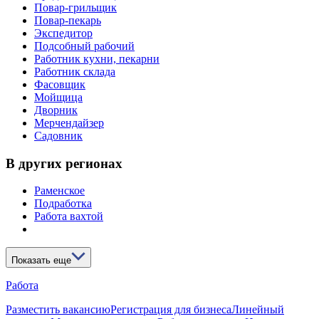
Повар-грильщик
Повар-пекарь
Экспедитор
Подсобный рабочий
Работник кухни, пекарни
Работник склада
Фасовщик
Мойщица
Дворник
Мерчендайзер
Садовник
В других регионах
Раменское
Подработка
Работа вахтой
Показать еще
Работа
Разместить вакансию
Регистрация для бизнеса
Линейный