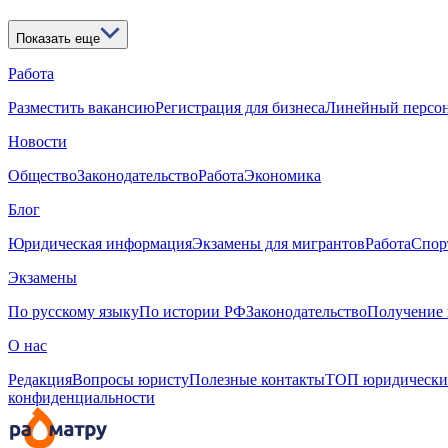
Показать еще
Работа
Разместить вакансию
Регистрация для бизнеса
Линейный персо
Новости
Общество
Законодательство
Работа
Экономика
Блог
Юридическая информация
Экзамены для мигрантов
Работа
Спор
Экзамены
По русскому языку
По истории РФ
Законодательство
Получение 
О нас
Редакция
Вопросы юристу
Полезные контакты
ТОП юридически
конфиденциальности