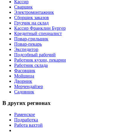
Кассир
Сварщик
Электромонтажник
Сборщик заказов
Грузчик на склад
Кассир Франклин Бургер
Кредитный специалист
Повар-грильщик
Повар-пекарь
Экспедитор
Подсобный рабочий
Работник кухни, пекарни
Работник склада
Фасовщик
Мойщица
Дворник
Мерчендайзер
Садовник
В других регионах
Раменское
Подработка
Работа вахтой