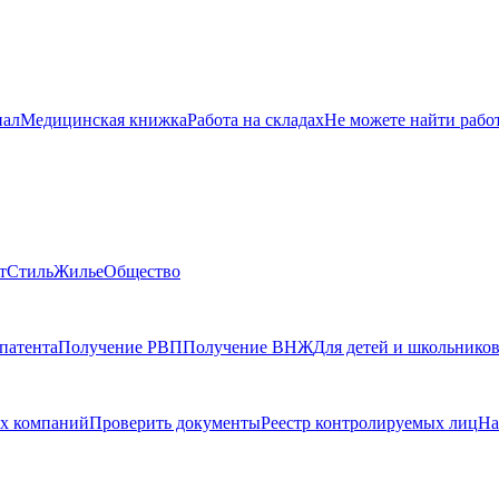
нал
Медицинская книжка
Работа на складах
Не можете найти рабо
т
Стиль
Жилье
Общество
патента
Получение РВП
Получение ВНЖ
Для детей и школьнико
х компаний
Проверить документы
Реестр контролируемых лиц
На