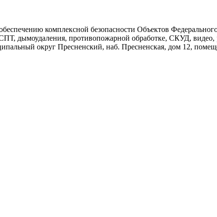
беспечению комплексной безопасности Объектов Федерального з
ПТ, дымоудаления, противопожарной обработке, СКУД, видео
иципальный округ Пресненский, наб. Пресненская, дом 12, по