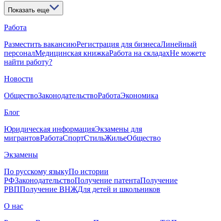
Показать еще
Работа
Разместить вакансию
Регистрация для бизнеса
Линейный
персонал
Медицинская книжка
Работа на складах
Не можете
найти работу?
Новости
Общество
Законодательство
Работа
Экономика
Блог
Юридическая информация
Экзамены для
мигрантов
Работа
Спорт
Стиль
Жилье
Общество
Экзамены
По русскому языку
По истории
РФ
Законодательство
Получение патента
Получение
РВП
Получение ВНЖ
Для детей и школьников
О нас