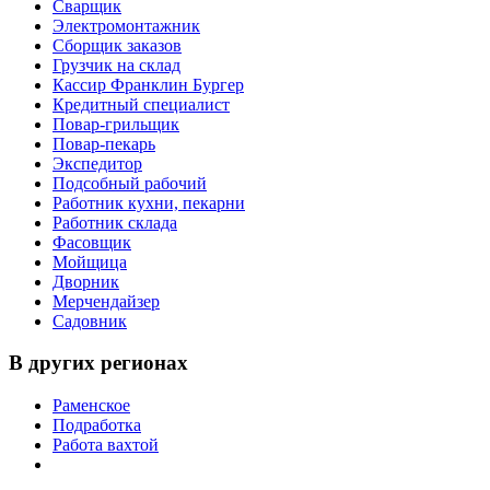
Сварщик
Электромонтажник
Сборщик заказов
Грузчик на склад
Кассир Франклин Бургер
Кредитный специалист
Повар-грильщик
Повар-пекарь
Экспедитор
Подсобный рабочий
Работник кухни, пекарни
Работник склада
Фасовщик
Мойщица
Дворник
Мерчендайзер
Садовник
В других регионах
Раменское
Подработка
Работа вахтой