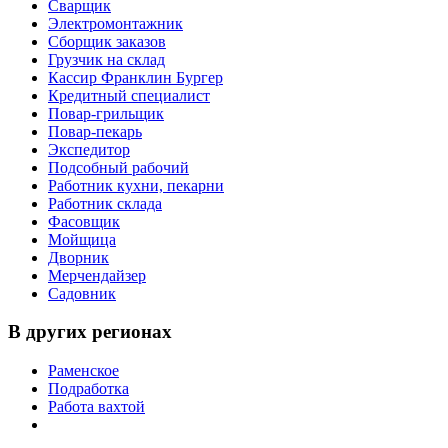
Сварщик
Электромонтажник
Сборщик заказов
Грузчик на склад
Кассир Франклин Бургер
Кредитный специалист
Повар-грильщик
Повар-пекарь
Экспедитор
Подсобный рабочий
Работник кухни, пекарни
Работник склада
Фасовщик
Мойщица
Дворник
Мерчендайзер
Садовник
В других регионах
Раменское
Подработка
Работа вахтой