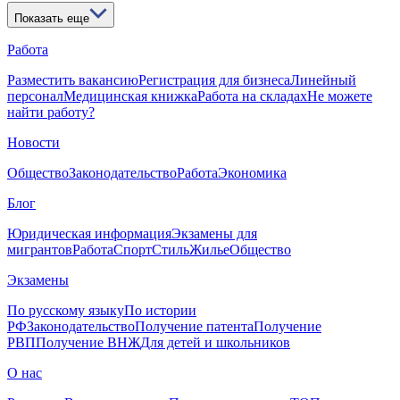
Показать еще
Работа
Разместить вакансию
Регистрация для бизнеса
Линейный
персонал
Медицинская книжка
Работа на складах
Не можете
найти работу?
Новости
Общество
Законодательство
Работа
Экономика
Блог
Юридическая информация
Экзамены для
мигрантов
Работа
Спорт
Стиль
Жилье
Общество
Экзамены
По русскому языку
По истории
РФ
Законодательство
Получение патента
Получение
РВП
Получение ВНЖ
Для детей и школьников
О нас