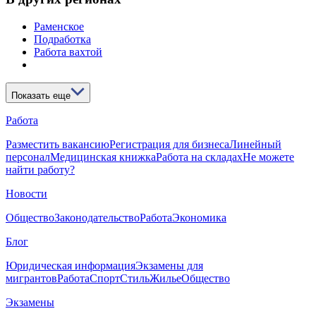
Раменское
Подработка
Работа вахтой
Показать еще
Работа
Разместить вакансию
Регистрация для бизнеса
Линейный
персонал
Медицинская книжка
Работа на складах
Не можете
найти работу?
Новости
Общество
Законодательство
Работа
Экономика
Блог
Юридическая информация
Экзамены для
мигрантов
Работа
Спорт
Стиль
Жилье
Общество
Экзамены