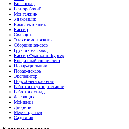
Волгоград
Разнорабочий
Монтажник
Упаковщик
Комплектовщик
Кассир
Сварщик
Электромонтажник
Сборщик заказов
Грузчик на склад
Кассир Франклин Бургер
Кредитный специалист
Повар-грильщик
Повар-пекарь
Экспедитор
Подсобный рабочий
Работник кухни, пекарни
Работник склада
Фасовщик
Мойщица
Дворник
Мерчендайзер
Садовник
В других регионах