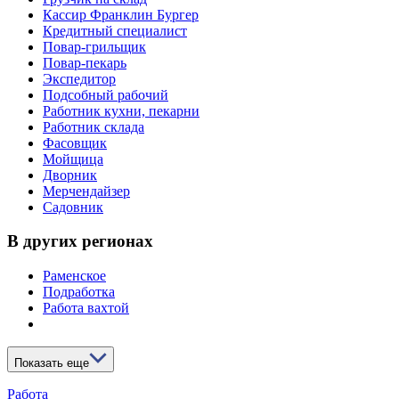
Кассир Франклин Бургер
Кредитный специалист
Повар-грильщик
Повар-пекарь
Экспедитор
Подсобный рабочий
Работник кухни, пекарни
Работник склада
Фасовщик
Мойщица
Дворник
Мерчендайзер
Садовник
В других регионах
Раменское
Подработка
Работа вахтой
Показать еще
Работа