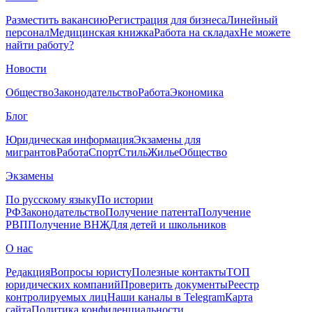
Разместить вакансию
Регистрация для бизнеса
Линейный
персонал
Медицинская книжка
Работа на складах
Не можете
найти работу?
Новости
Общество
Законодательство
Работа
Экономика
Блог
Юридическая информация
Экзамены для
мигрантов
Работа
Спорт
Стиль
Жилье
Общество
Экзамены
По русскому языку
По истории
РФ
Законодательство
Получение патента
Получение
РВП
Получение ВНЖ
Для детей и школьников
О нас
Редакция
Вопросы юристу
Полезные контакты
ТОП
юридических компаний
Проверить документы
Реестр
контролируемых лиц
Наши каналы в Telegram
Карта
сайта
Политика конфиденциальности