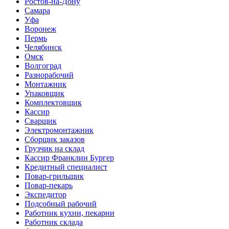
Ростов-на-Дону
Самара
Уфа
Воронеж
Пермь
Челябинск
Омск
Волгоград
Разнорабочий
Монтажник
Упаковщик
Комплектовщик
Кассир
Сварщик
Электромонтажник
Сборщик заказов
Грузчик на склад
Кассир Франклин Бургер
Кредитный специалист
Повар-грильщик
Повар-пекарь
Экспедитор
Подсобный рабочий
Работник кухни, пекарни
Работник склада