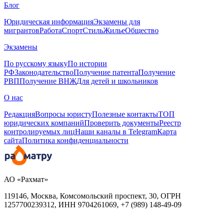
Блог
Юридическая информация
Экзамены для
мигрантов
Работа
Спорт
Стиль
Жилье
Общество
Экзамены
По русскому языку
По истории
РФ
Законодательство
Получение патента
Получение
РВП
Получение ВНЖ
Для детей и школьников
О нас
Редакция
Вопросы юристу
Полезные контакты
ТОП
юридических компаний
Проверить документы
Реестр
контролируемых лиц
Наши каналы в Telegram
Карта
сайта
Политика конфиденциальности
АО «Рахмат»
119146, Москва, Комсомольский проспект, 30,
ОГРН
1257700239312,
ИНН
9704261069, +7 (989) 148-49-09