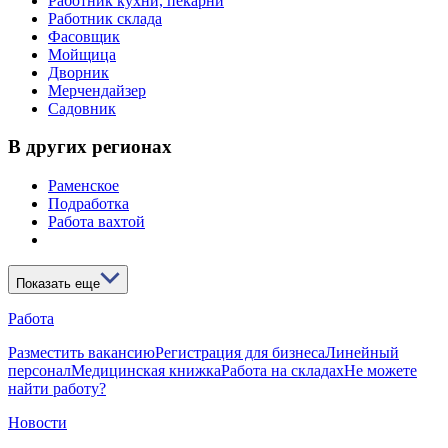
Работник кухни, пекарни
Работник склада
Фасовщик
Мойщица
Дворник
Мерчендайзер
Садовник
В других регионах
Раменское
Подработка
Работа вахтой
Показать еще
Работа
Разместить вакансию
Регистрация для бизнеса
Линейный
персонал
Медицинская книжка
Работа на складах
Не можете
найти работу?
Новости