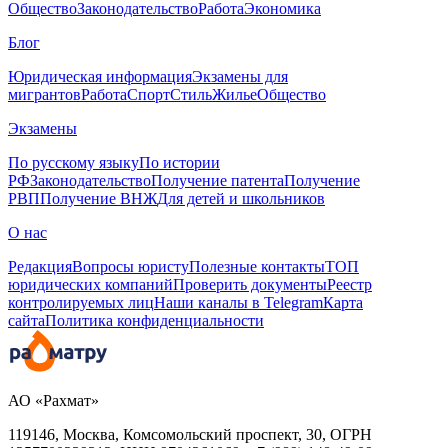
Общество
Законодательство
Работа
Экономика
Блог
Юридическая информация
Экзамены для
мигрантов
Работа
Спорт
Стиль
Жилье
Общество
Экзамены
По русскому языку
По истории
РФ
Законодательство
Получение патента
Получение
РВП
Получение ВНЖ
Для детей и школьников
О нас
Редакция
Вопросы юристу
Полезные контакты
ТОП
юридических компаний
Проверить документы
Реестр
контролируемых лиц
Наши каналы в Telegram
Карта
сайта
Политика конфиденциальности
АО «Рахмат»
119146, Москва, Комсомольский проспект, 30,
ОГРН