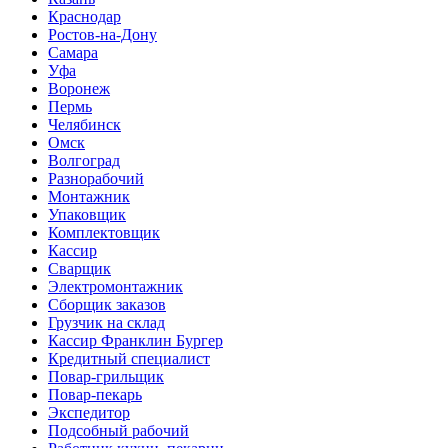
Краснодар
Ростов-на-Дону
Самара
Уфа
Воронеж
Пермь
Челябинск
Омск
Волгоград
Разнорабочий
Монтажник
Упаковщик
Комплектовщик
Кассир
Сварщик
Электромонтажник
Сборщик заказов
Грузчик на склад
Кассир Франклин Бургер
Кредитный специалист
Повар-грильщик
Повар-пекарь
Экспедитор
Подсобный рабочий