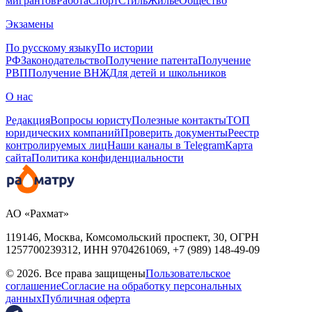
мигрантов
Работа
Спорт
Стиль
Жилье
Общество
Экзамены
По русскому языку
По истории
РФ
Законодательство
Получение патента
Получение
РВП
Получение ВНЖ
Для детей и школьников
О нас
Редакция
Вопросы юристу
Полезные контакты
ТОП
юридических компаний
Проверить документы
Реестр
контролируемых лиц
Наши каналы в Telegram
Карта
сайта
Политика конфиденциальности
АО «Рахмат»
119146, Москва, Комсомольский проспект, 30,
ОГРН
1257700239312,
ИНН
9704261069, +7 (989) 148-49-09
© 2026. Все права защищены
Пользовательское
соглашение
Согласие на обработку персональных
данных
Публичная оферта