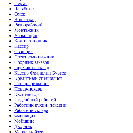
Пермь
Челябинск
Омск
Волгоград
Разнорабочий
Монтажник
Упаковщик
Комплектовщик
Кассир
Сварщик
Электромонтажник
Сборщик заказов
Грузчик на склад
Кассир Франклин Бургер
Кредитный специалист
Повар-грильщик
Повар-пекарь
Экспедитор
Подсобный рабочий
Работник кухни, пекарни
Работник склада
Фасовщик
Мойщица
Дворник
Мерчендайзер