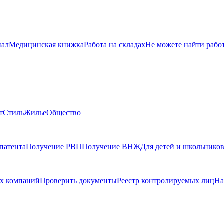
нал
Медицинская книжка
Работа на складах
Не можете найти рабо
т
Стиль
Жилье
Общество
патента
Получение РВП
Получение ВНЖ
Для детей и школьнико
х компаний
Проверить документы
Реестр контролируемых лиц
На