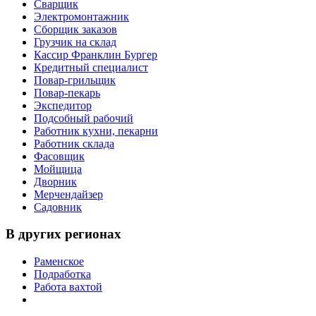
Сварщик
Электромонтажник
Сборщик заказов
Грузчик на склад
Кассир Франклин Бургер
Кредитный специалист
Повар-грильщик
Повар-пекарь
Экспедитор
Подсобный рабочий
Работник кухни, пекарни
Работник склада
Фасовщик
Мойщица
Дворник
Мерчендайзер
Садовник
В других регионах
Раменское
Подработка
Работа вахтой