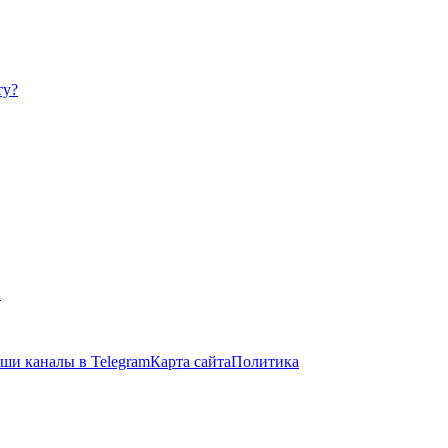
ту?
в
ши каналы в Telegram
Карта сайта
Политика