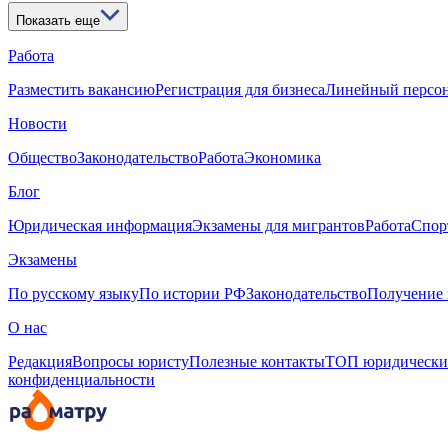
Показать еще
Работа
Разместить вакансию
Регистрация для бизнеса
Линейный персо
Новости
Общество
Законодательство
Работа
Экономика
Блог
Юридическая информация
Экзамены для мигрантов
Работа
Спор
Экзамены
По русскому языку
По истории РФ
Законодательство
Получение 
О нас
Редакция
Вопросы юристу
Полезные контакты
ТОП юридически
конфиденциальности