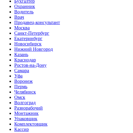
Бухгалтер
Охранник
Водитель
Врач
Продавец-консультант
Москва
Санкт-Петербург
Екатеринбург
Новосибирск
Нижний Новгород
Казань
Краснодар
Ростов-на-Дону
Самара
Уфа
Воронеж
Пермь
Челябинск
Омск
Волгоград
Разнорабочий
Монтажник
Упаковщик
Комплектовщик
Кассир