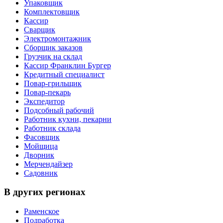
Упаковщик
Комплектовщик
Кассир
Сварщик
Электромонтажник
Сборщик заказов
Грузчик на склад
Кассир Франклин Бургер
Кредитный специалист
Повар-грильщик
Повар-пекарь
Экспедитор
Подсобный рабочий
Работник кухни, пекарни
Работник склада
Фасовщик
Мойщица
Дворник
Мерчендайзер
Садовник
В других регионах
Раменское
Подработка