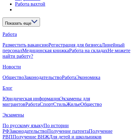
Работа вахтой
Показать еще
Работа
Разместить вакансию
Регистрация для бизнеса
Линейный
персонал
Медицинская книжка
Работа на складах
Не можете
найти работу?
Новости
Общество
Законодательство
Работа
Экономика
Блог
Юридическая информация
Экзамены для
мигрантов
Работа
Спорт
Стиль
Жилье
Общество
Экзамены
По русскому языку
По истории
РФ
Законодательство
Получение патента
Получение
РВП
Получение ВНЖ
Для детей и школьников