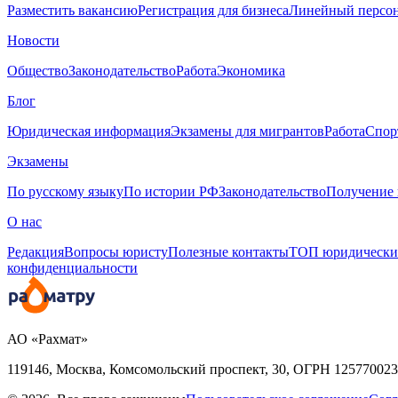
Разместить вакансию
Регистрация для бизнеса
Линейный персо
Новости
Общество
Законодательство
Работа
Экономика
Блог
Юридическая информация
Экзамены для мигрантов
Работа
Спор
Экзамены
По русскому языку
По истории РФ
Законодательство
Получение 
О нас
Редакция
Вопросы юристу
Полезные контакты
ТОП юридически
конфиденциальности
АО «Рахмат»
119146, Москва, Комсомольский проспект, 30,
ОГРН
125770023