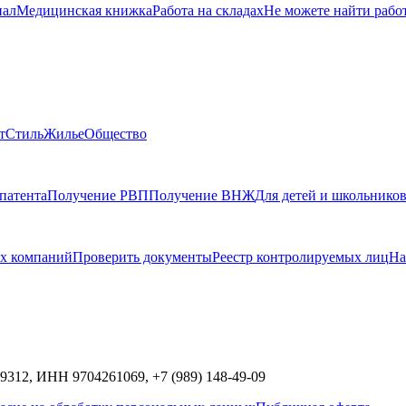
нал
Медицинская книжка
Работа на складах
Не можете найти рабо
т
Стиль
Жилье
Общество
патента
Получение РВП
Получение ВНЖ
Для детей и школьнико
х компаний
Проверить документы
Реестр контролируемых лиц
На
9312,
ИНН
9704261069, +7 (989) 148-49-09