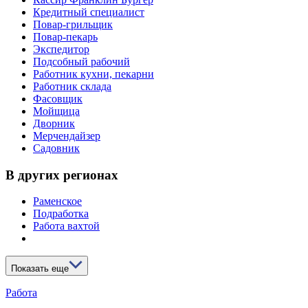
Кредитный специалист
Повар-грильщик
Повар-пекарь
Экспедитор
Подсобный рабочий
Работник кухни, пекарни
Работник склада
Фасовщик
Мойщица
Дворник
Мерчендайзер
Садовник
В других регионах
Раменское
Подработка
Работа вахтой
Показать еще
Работа