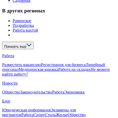
Садовник
В других регионах
Раменское
Подработка
Работа вахтой
Показать еще
Работа
Разместить вакансию
Регистрация для бизнеса
Линейный
персонал
Медицинская книжка
Работа на складах
Не можете
найти работу?
Новости
Общество
Законодательство
Работа
Экономика
Блог
Юридическая информация
Экзамены для
мигрантов
Работа
Спорт
Стиль
Жилье
Общество