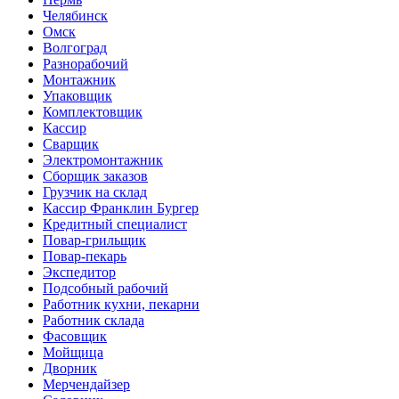
Челябинск
Омск
Волгоград
Разнорабочий
Монтажник
Упаковщик
Комплектовщик
Кассир
Сварщик
Электромонтажник
Сборщик заказов
Грузчик на склад
Кассир Франклин Бургер
Кредитный специалист
Повар-грильщик
Повар-пекарь
Экспедитор
Подсобный рабочий
Работник кухни, пекарни
Работник склада
Фасовщик
Мойщица
Дворник
Мерчендайзер