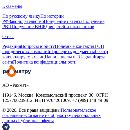
Экзамены
По русскому языку
По истории
РФ
Законодательство
Получение патента
Получение
РВП
Получение ВНЖ
Для детей и школьников
О нас
Редакция
Вопросы юристу
Полезные контакты
ТОП
юридических компаний
Проверить документы
Реестр
контролируемых лиц
Наши каналы в Telegram
Карта
сайта
Политика конфиденциальности
АО «Рахмат»
119146, Москва, Комсомольский проспект, 30,
ОГРН
1257700239312,
ИНН
9704261069, +7 (989) 148-49-09
© 2026. Все права защищены
Пользовательское
соглашение
Согласие на обработку персональных
данных
Публичная оферта