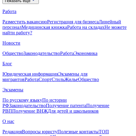
Показать еще
Работа
Разместить вакансию
Регистрация для бизнеса
Линейный
персонал
Медицинская книжка
Работа на складах
Не можете
найти работу?
Новости
Общество
Законодательство
Работа
Экономика
Блог
Юридическая информация
Экзамены для
мигрантов
Работа
Спорт
Стиль
Жилье
Общество
Экзамены
По русскому языку
По истории
РФ
Законодательство
Получение патента
Получение
РВП
Получение ВНЖ
Для детей и школьников
О нас
Редакция
Вопросы юристу
Полезные контакты
ТОП