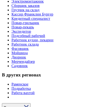
Электромонтажник
Сборщик заказов
Грузчик на склад
Кассир Франклин Бургер
Кредитный специалист
Повар-грильщик
Повар-пекарь
Экспедитор
Подсобный рабочий
Работник кухни, пекарни
Работник склада
Фасовщик
Мойщица
Дворник
Мерчендайзер
Садовник
В других регионах
Раменское
Подработка
Работа вахтой