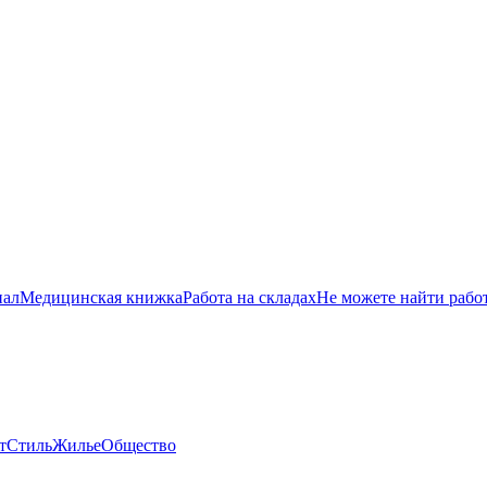
нал
Медицинская книжка
Работа на складах
Не можете найти рабо
т
Стиль
Жилье
Общество