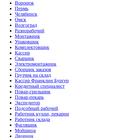
Воронеж
Пермь
Челябинск
Омск
Волгоград
Разнорабочий
Монтажник
Упаковщик
Комплектовщик
Кассир
Сварщик
Электромонтажник
Сборщик заказов
Грузчик на склад
Кассир Франклин Бургер
Кредитный специалист
Повар-грильщик
Повар-пекарь
Экспедитор
Подсобный рабочий
Работник кухни, пекарни
Работник склада
Фасовщик
Мойщица
Дворник