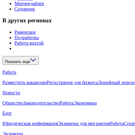
Мерчендайзер
Садовник
В других регионах
Раменское
Подработка
Работа вахтой
Показать еще
Работа
Разместить вакансию
Регистрация для бизнеса
Линейный персо
Новости
Общество
Законодательство
Работа
Экономика
Блог
Юридическая информация
Экзамены для мигрантов
Работа
Спор
Экзамены