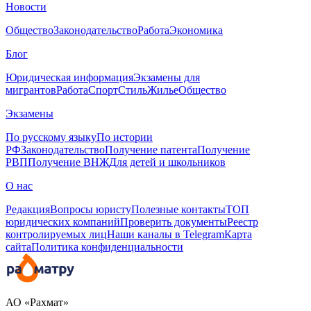
Новости
Общество
Законодательство
Работа
Экономика
Блог
Юридическая информация
Экзамены для
мигрантов
Работа
Спорт
Стиль
Жилье
Общество
Экзамены
По русскому языку
По истории
РФ
Законодательство
Получение патента
Получение
РВП
Получение ВНЖ
Для детей и школьников
О нас
Редакция
Вопросы юристу
Полезные контакты
ТОП
юридических компаний
Проверить документы
Реестр
контролируемых лиц
Наши каналы в Telegram
Карта
сайта
Политика конфиденциальности
АО «Рахмат»