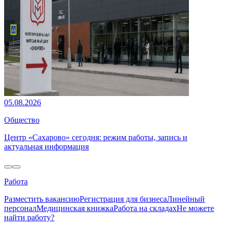
05.08.2026
Общество
Центр «Сахарово» сегодня: режим работы, запись и
актуальная информация
Работа
Разместить вакансию
Регистрация для бизнеса
Линейный
персонал
Медицинская книжка
Работа на складах
Не можете
найти работу?