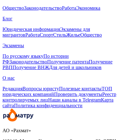
Общество
Законодательство
Работа
Экономика
Блог
Юридическая информация
Экзамены для
мигрантов
Работа
Спорт
Стиль
Жилье
Общество
Экзамены
По русскому языку
По истории
РФ
Законодательство
Получение патента
Получение
РВП
Получение ВНЖ
Для детей и школьников
О нас
Редакция
Вопросы юристу
Полезные контакты
ТОП
юридических компаний
Проверить документы
Реестр
контролируемых лиц
Наши каналы в Telegram
Карта
сайта
Политика конфиденциальности
АО «Рахмат»