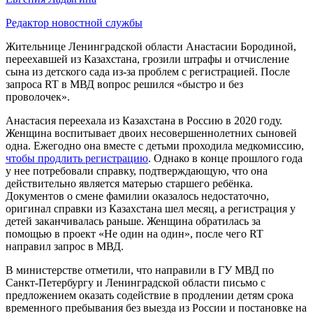
Редактор новостной службы
Жительнице Ленинградской области Анастасии Бородиной,
переехавшей из Казахстана, грозили штрафы и отчисление
сына из детского сада из-за проблем с регистрацией. После
запроса RT в МВД вопрос решился «быстро и без
проволочек».
Анастасия переехала из Казахстана в Россию в 2020 году.
Женщина воспитывает двоих несовершеннолетних сыновей
одна. Ежегодно она вместе с детьми проходила медкомиссию,
чтобы продлить регистрацию
. Однако в конце прошлого года
у нее потребовали справку, подтверждающую, что она
действительно является матерью старшего ребёнка.
Документов о смене фамилии оказалось недостаточно,
оригинал справки из Казахстана шел месяц, а регистрация у
детей заканчивалась раньше. Женщина обратилась за
помощью в проект «Не один на один», после чего RT
направил запрос в МВД.
В министерстве отметили, что направили в ГУ МВД по
Санкт-Петербургу и Ленинградской области письмо с
предложением оказать содействие в продлении детям срока
временного пребывания без выезда из России и постановке на