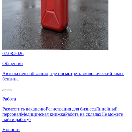
07.08.2026
Общество
Автоэксперт объяснил, где посмотреть экологический класс
бензина
Работа
Разместить вакансию
Регистрация для бизнеса
Линейный
персонал
Медицинская книжка
Работа на складах
Не можете
найти работу?
Новости